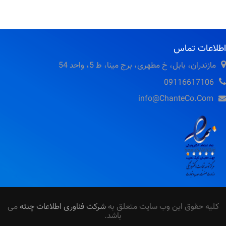
لاعات تماس
مازندران، بابل، خ مطهری، برج مینا، ط 5، واحد 54
09116617106
info@ChanteCo.Com
لیه حقوق این وب سایت متعلق به
شرکت فناوری اطلاعات چنته
می
باشد.